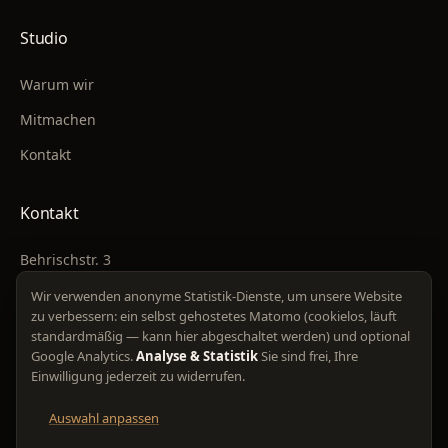
Studio
Warum wir
Mitmachen
Kontakt
Kontakt
Behrischstr. 3
01277 Dresden
Wir verwenden anonyme Statistik-Dienste, um unsere Website
zu verbessern: ein selbst gehostetes Matomo (cookielos, läuft
+49 176 36315500
standardmäßig — kann hier abgeschaltet werden) und optional
Google Analytics.
Analyse & Statistik
Sie sind frei, Ihre
kunal@liveperfekt.de
Einwilligung jederzeit zu widerrufen.
Auswahl anpassen